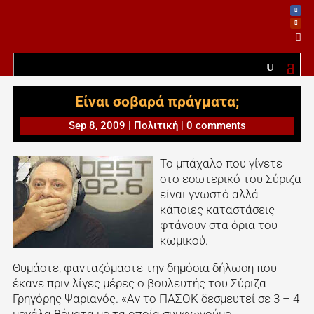

Είναι σοβαρά πράγματα;
Sep 8, 2009
|
Πολιτική
|
0 comments
Το μπάχαλο που γίνετε
στο εσωτερικό του Σύριζα
είναι γνωστό αλλά
κάποιες καταστάσεις
φτάνουν στα όρια του
κωμικού.
Θυμάστε, φανταζόμαστε την δημόσια δήλωση που
έκανε πριν λίγες μέρες ο βουλευτής του Σύριζα
Γρηγόρης Ψαριανός. «Αν το ΠΑΣΟΚ δεσμευτεί σε 3 – 4
μεγάλα θέματα με τα οποία συμφωνούμε