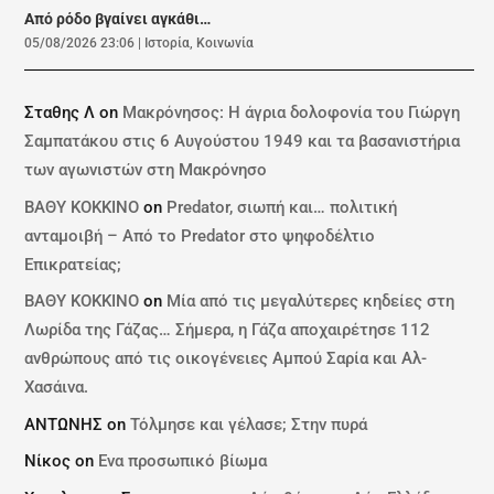
Από ρόδο βγαίνει αγκάθι…
05/08/2026 23:06
|
Ιστορία
,
Κοινωνία
Σταθης Λ
on
Μακρόνησος: Η άγρια δολοφονία του Γιώργη
Σαμπατάκου στις 6 Αυγούστου 1949 και τα βασανιστήρια
των αγωνιστών στη Μακρόνησο
ΒΑΘΥ ΚΟΚΚΙΝΟ
on
Predator, σιωπή και… πολιτική
ανταμοιβή – Από το Predator στο ψηφοδέλτιο
Επικρατείας;
ΒΑΘΥ ΚΟΚΚΙΝΟ
on
Μία από τις μεγαλύτερες κηδείες στη
Λωρίδα της Γάζας… Σήμερα, η Γάζα αποχαιρέτησε 112
ανθρώπους από τις οικογένειες Αμπού Σαρία και Αλ-
Χασάινα.
ΑΝΤΩΝΗΣ
on
Τόλμησε και γέλασε; Στην πυρά
Νίκος
on
Ενα προσωπικό βίωμα