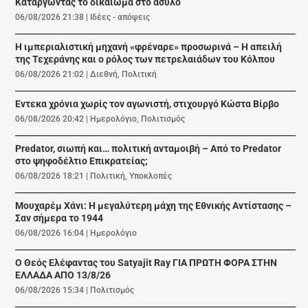
Καταργώντας το δικαίωμα στο άσυλο
06/08/2026 21:38
|
Ιδέες - απόψεις
Η ιμπεριαλιστική μηχανή «φρέναρε» προσωρινά – Η απειλή
της Τεχεράνης και ο ρόλος των πετρελαιάδων του Κόλπου
06/08/2026 21:02
|
Διεθνή
,
Πολιτική
Εντεκα χρόνια χωρίς τον αγωνιστή, στιχουργό Κώστα Βίρβο
06/08/2026 20:42
|
Ημερολόγιο
,
Πολιτισμός
Predator, σιωπή και… πολιτική ανταμοιβή – Από το Predator
στο ψηφοδέλτιο Επικρατείας;
06/08/2026 18:21
|
Πολιτική
,
Υποκλοπές
Μουχαρέμ Χάνι: Η μεγαλύτερη μάχη της Εθνικής Αντίστασης –
Σαν σήμερα το 1944
06/08/2026 16:04
|
Ημερολόγιο
Ο Θεός Ελέφαντας του Satyajit Ray ΓΙΑ ΠΡΩΤΗ ΦΟΡΑ ΣΤΗΝ
ΕΛΛΑΔΑ ΑΠΟ 13/8/26
06/08/2026 15:34
|
Πολιτισμός