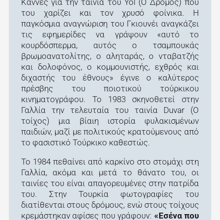
Κάννες για την ταινία του Yol (Ο Δρόμος) που
του χαρίζει και τον χρυσό φοίνικα. Η
παγκόσμια αναγνώριση του Γκιουνέι αναγκάζει
τις εφημερίδες να γράψουν «αυτό το
κουρδόσπερμα, αυτός ο τσαμπουκάς
βρωμοανατολίτης, ο αληταράς, ο νταβατζής
και δολοφόνος, ο κομμουνιστής, εχθρός και
διχαστής του έθνους» έγινε ο καλύτερος
πρέσβης του ποιοτικού τούρκικου
κινηματογράφου. Το 1983 σκηνοθετεί στην
Γαλλία την τελευταία του ταινία Duvar (Ο
τοίχος) μια βίαιη ιστορία φυλακισμένων
παιδιών, μαζί με πολιτικούς κρατούμενους από
το φασιστικό Τούρκικο καθεστώς.
Το 1984 πεθαίνει από καρκίνο στο στομάχι στη
Γαλλία, ακόμα και μετά το θάνατο του, οι
ταινίες του είναι απαγορευμένες στην πατρίδα
του. Στην Τουρκία φωτογραφίες του
διατίθενται στους δρόμους, ενώ στους τοίχους
κρεμάστηκαν αφίσες που γράφουν:
«Εσένα που