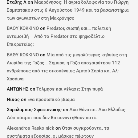
Σταθης Λ
on
Μακρόνησος: Η άγρια δολοφονία του Γιώργη
Σαμπατάκου στις 6 Αυγούστου 1949 και τα βασανιστήρια
των αγωνιστών στη Μακρόνησο
ΒΑΘΥ ΚΟΚΚΙΝΟ
on
Predator, σιωπή και… πολιτική
ανταμοιβή – Από το Predator στο ψηφοδέλτιο
Επικρατείας;
ΒΑΘΥ ΚΟΚΚΙΝΟ
on
Μία από τις μεγαλύτερες κηδείες στη
Λωρίδα της Γάζας… Σήμερα, η Γάζα αποχαιρέτησε 112
ανθρώπους από τις οικογένειες Αμπού Σαρία και Αλ-
Χασάινα.
ΑΝΤΩΝΗΣ
on
Τόλμησε και γέλασε; Στην πυρά
Νίκος
on
Ενα προσωπικό βίωμα
Χαραλαμπος Σφακιανακης
on
Δύο θάνατοι. Δύο Ελλάδες.
Δύο κόσμοι που δεν θα συναντηθούν ποτέ.
Alexandros Raskolnick
on
Όταν συγκρούονται τα
συστήματα εξουσίας, οι μάσκες πέφτουν