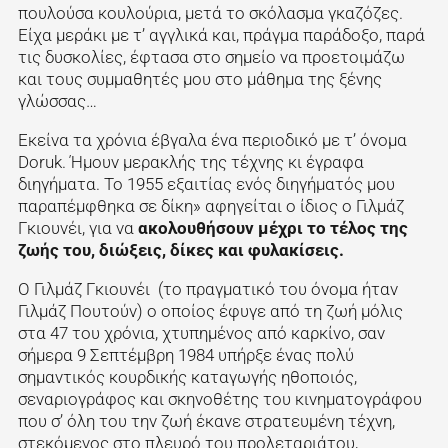
πουλούσα κουλούρια, μετά το σκόλασμα γκαζόζες.
Είχα μεράκι με τ’ αγγλικά και, πράγμα παράδοξο, παρά
τις δυσκολίες, έφτασα στο σημείο να προετοιμάζω
και τους συμμαθητές μου στο μάθημα της ξένης
γλώσσας…
Εκείνα τα χρόνια έβγαλα ένα περιοδικό με τ’ όνομα
Doruk. Ήμουν μερακλής της τέχνης κι έγραφα
διηγήματα. Το 1955 εξαιτίας ενός διηγήματός μου
παραπέμφθηκα σε δίκη» αφηγείται ο ίδιος ο Γιλμάζ
Γκιουνέι, για να
ακολουθήσουν μέχρι το τέλος της
ζωής του, διώξεις, δίκες και φυλακίσεις.
Ο Γιλμάζ Γκιουνέι (το πραγματικό του όνομα ήταν
Γιλμάζ Πουτούν) ο οποίος έφυγε από τη ζωή μόλις
στα 47 του χρόνια, χτυπημένος από καρκίνο, σαν
σήμερα 9 Σεπτέμβρη 1984 υπήρξε ένας πολύ
σημαντικός κουρδικής καταγωγής ηθοποιός,
σεναριογράφος και σκηνοθέτης του κινηματογράφου
που σ’ όλη του την ζωή έκανε στρατευμένη τέχνη,
στεκόμενος στο πλευρό του προλεταριάτου,