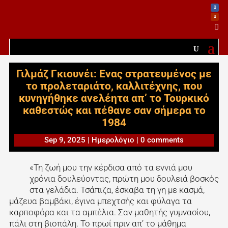

Γιλμάζ Γκιουνέι: Ενας στρατευμένος με
το προλεταριάτο, καλλιτέχνης, που
κυνηγήθηκε ανελέητα απ’ το Τουρκικό
καθεστώς και πέθανε σαν σήμερα το
1984
Sep 9, 2025
|
Ημερολόγιο
|
0 comments
«Τη ζωή μου την κέρδισα από τα εννιά μου
χρόνια δουλεύοντας, πρώτη μου δουλειά βοσκός
στα γελάδια. Τσάπιζα, έσκαβα τη γη με κασμά,
μάζευα βαμβάκι, έγινα μπεχτσής και φύλαγα τα
καρποφόρα και τα αμπέλια. Σαν μαθητής γυμνασίου,
πάλι στη βιοπάλη. Το πρωί πριν απ’ το μάθημα