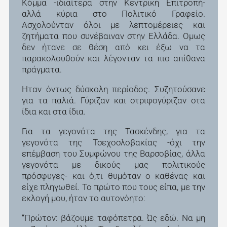
Κόμμα -ιδιαίτερα στην Κεντρική Επιτροπή-
αλλά κύρια στο Πολιτικό Γραφείο.
Ασχολούνταν όλοι με λεπτομέρειες και
ζητήματα που συνέβαιναν στην Ελλάδα. Ομως
δεν ήτανε σε θέση από κει έξω να τα
παρακολουθούν και λέγονταν τα πιο απίθανα
πράγματα.
Ηταν όντως δύσκολη περίοδος. Συζητούσανε
για τα παλιά. Γύριζαν και στριφογύριζαν στα
ίδια και στα ίδια.
Για τα γεγονότα της Τασκένδης, για τα
γεγονότα της Τσεχοσλοβακίας -όχι την
επέμβαση του Συμφώνου της Βαρσοβίας, άλλα
γεγονότα με δικούς μας πολιτικούς
πρόσφυγες- και ό,τι θυμόταν ο καθένας και
είχε πληγωθεί. Το πρώτο που τους είπα, με την
εκλογή μου, ήταν το αυτονόητο:
“Πρώτον: βάζουμε ταφόπετρα. Ώς εδώ. Να μη