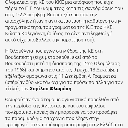
Ολομέλεια της ΚΕ του ΚΚΕ μια απόφαση που είχε
πάρει το Π.Γ. του κόμματος κατά τις συνεδριάσεις του
στις 1-2 Δεκέμβρη. Βασικό ζήτημα που την
απασχόλησε ήταν η αντικατάσταση, η καθαίρεση στην
πραγματικότητα, του γραμματέα της Κ.Ε του ΚΚΕ.
Κώστα Κολιγιάννη, (ο ίδιος το είχε αντιληφθεί γι’
αυτό είχε υποβάλλει την παραίτησή του).
Η Ολομέλεια που έγινε στην έδρα της ΚΕ στη
Βουδαπέστη (είχε μεταφερθεί εκεί από το
Βουκουρέστι μετά τη διάσπαση της 12ης Ολομέλειας
του 1968) και διήρκησε από τις 9 μέχρι 13 Δεκέμβρη
εξέλεξαν ομόφωνα στις 11 Δεκέμβρη Α’ Γραμματέα
(υπήρξαν δύο «κατά» όχι για το πρόσωπο αλλά για τον
τίτλο), τον
Χαρίλαο Φλωράκη.
Θεωρούταν ένα άτομο με αγωνιστικό παρελθόν από
την περίοδο της Αντίστασης και του εμφυλίου
πολέμου, και κανείς δεν μπορούσε να του προσάψει
το παραμικρό για τα χρόνια που έζησε στην
προσφυγιά, στην παράνομη επιστροφή στην Ελλάδα το