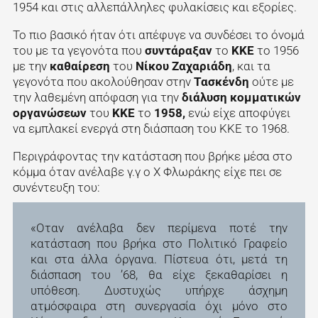
1954 και στις αλλεπάλληλες φυλακίσεις και εξορίες.
Το πιο βασικό ήταν ότι απέφυγε να συνδέσει το όνομά
του με τα γεγονότα που
συντάραξαν
το
ΚΚΕ
το 1956
με την
καθαίρεση
του
Νίκου Ζαχαριάδη
, και τα
γεγονότα που ακολούθησαν στην
Τασκένδη
ούτε με
την λαθεμένη απόφαση για την
διάλυση κομματικών
οργανώσεων
του
ΚΚΕ
το
1958,
ενώ είχε αποφύγει
να εμπλακεί ενεργά στη διάσπαση του ΚΚΕ το 1968.
Περιγράφοντας την κατάσταση που βρήκε μέσα στο
κόμμα όταν ανέλαβε γ.γ ο Χ Φλωράκης είχε πει σε
συνέντευξη του:
«Οταν ανέλαβα δεν περίμενα ποτέ την
κατάσταση που βρήκα στο Πολιτικό Γραφείο
και στα άλλα όργανα. Πίστευα ότι, μετά τη
διάσπαση του ’68, θα είχε ξεκαθαρίσει η
υπόθεση. Δυστυχώς υπήρχε άσχημη
ατμόσφαιρα στη συνεργασία όχι μόνο στο