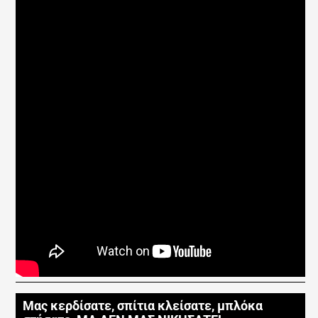
Μας κερδίσατε, σπίτια κλείσατε, μπλόκα