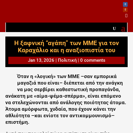

Η ξαφνική “αγάπη” των ΜΜΕ για τον
Καραχάλιο και η αναξιοπιστία του
Jan 13, 2026
|
Πολιτική
|
0 comments
Όταν η «λογική» των ΜΜΕ –σαν εμπορικά
μαγαζιά που είναι– διέπεται από την ανάγκη
να μας σερβίρει καθεστωτική προπαγάνδα,
ανάκατη με «αίμα-ψέμα-σπέρμα», είναι επόμενο
να στελεχώνονται από ανάλογης ποιότητας άτομα.
Άτομα αμόρφωτα, χυδαία, που έχουν κάνει την
αθλιότητα –και ενίοτε τον αντικομμουνισμό–
επιστήμη.