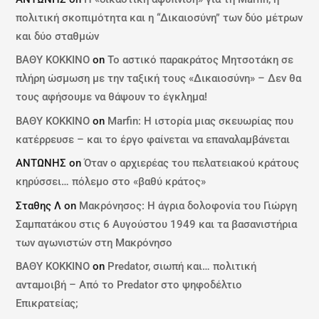
πολιτική σκοπιμότητα και η “Δικαιοσύνη” των δύο μέτρων
και δύο σταθμών
ΒΑΘΥ ΚΟΚΚΙΝΟ
on
Το αστικό παρακράτος Μητσοτάκη σε
πλήρη ώσμωση με την ταξική τους «Δικαιοσύνη» – Δεν θα
τους αφήσουμε να θάψουν το έγκλημα!
ΒΑΘΥ ΚΟΚΚΙΝΟ
on
Marfin: Η ιστορία μιας σκευωρίας που
κατέρρευσε – και το έργο φαίνεται να επαναλαμβάνεται
ΑΝΤΩΝΗΣ
on
Όταν ο αρχιερέας του πελατειακού κράτους
κηρύσσει… πόλεμο στο «βαθύ κράτος»
Σταθης Λ
on
Μακρόνησος: Η άγρια δολοφονία του Γιώργη
Σαμπατάκου στις 6 Αυγούστου 1949 και τα βασανιστήρια
των αγωνιστών στη Μακρόνησο
ΒΑΘΥ ΚΟΚΚΙΝΟ
on
Predator, σιωπή και… πολιτική
ανταμοιβή – Από το Predator στο ψηφοδέλτιο
Επικρατείας;