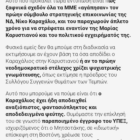
Αυτό που προκαλεί τώρα εντύπωση είναι π
ώς
ξαφνικά σχεδόν όλα τα ΜΜΕ «αγάπησαν» τον
πρώην σύμβουλο στρατηγικής επικοινωνίας της
ΝΔ, Νίκο Καραχάλιο, και του παραχωρούν άπλετο
χρόνο για να στρέφεται εναντίον της Μαρίας
Καρυστιανού και του πολιτικού εγχειρήματός της.
Φυσικά εμείς δεν θα μπούμε στη διαδικασία να
εκτιμήσουμε αν έχουν βάση τα όσα αποδίδει ο
Καραχάλιος στην Καρυστιανού
ή αν το πρώην
νεοδημοκρατικό στέλεχος χρίζει ψυχιατρικής
γνωμάτευσης,
όπως εκτίμησε η πρόεδρος του
Συλλόγου Συγγενών Θυμάτων των Τεμπών.
Αυτό που μπορούμε να πούμε είναι ότι
ο
Καραχάλιος έχει ήδη αποδειχθεί
αναξιόπιστος, φαντασιόπληκτος και
αποδεδειγμένα ψεύτης.
Θυμόμαστε την επίκλησή
του σε γνωστό
παραποιημένο έγγραφο του ΥΠΕΞ,
ισχυριζόμενος ότι ο Μητσοτάκης, σε «ιδιωτική»
επίσκεψη στη Βοστόνη, χρέωσε τους