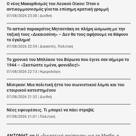
Ο νέος Μακαρθισμός του Λευκού Οίκου: Όταν ο
αντικομμουνισμός γίνεται επίσημη κρατική γραμμή
07/08/2026 23:38
|
Διεθνή
Το αστικό παρακράτος Μητσοτάκη σε πλήρη ώσμωση με την
ταξική τους «Δικαιοσύνη» – Δεν θα τους αφήσουμε να θάψουν
το έγκλημα!
07/08/2026 22:54
|
Δικαστές
,
Πολιτική
Το χρονικό του Μπλόκου του Βύρωνα που έγινε σαν σήμερα το
1944 – «Σκοτώστε εμένα, φονιάδες!»
07/08/2026 22:13
|
Ημερολόγιο
Μίσιγκαν: Μια πολιτική ήττα του σιωνιστικού λόμπι και του
εταιρικού κατεστημένου
07/08/2026 21:32
|
Διεθνή
Νέες εφευρέσεις. Τι μπορεί να πάει στραβά;
07/08/2026 21:01
|
Πολιτική
ΑΝΤΩΝΗΣ
on
Η «δικαστική αφύπνιση» για τη Marfin, η