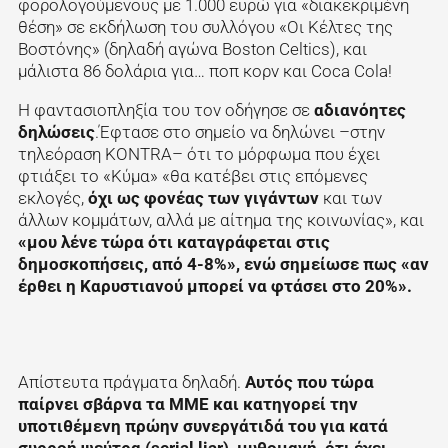
φορολογούμενους με 1.000 ευρώ για «διακεκριμένη
θέση» σε εκδήλωση του συλλόγου «Οι Κέλτες της
Βοστόνης» (δηλαδή αγώνα Boston Celtics), και
μάλιστα 86 δολάρια για… ποπ κορν και Coca Cola!
Η φαντασιοπληξία του τον οδήγησε σε
αδιανόητες
δηλώσεις
.Έφτασε στο σημείο να δηλώνει –στην
τηλεόραση KONTRA– ότι το μόρφωμα που έχει
φτιάξει το «Κύμα» «θα κατέβει στις επόμενες
εκλογές,
όχι ως φονέας των γιγάντων
και των
άλλων κομμάτων, αλλά με αίτημα της κοινωνίας», και
«μου λένε τώρα ότι καταγράφεται στις
δημοσκοπήσεις, από 4-8%», ενώ σημείωσε πως «αν
έρθει η Καρυστιανού μπορεί να φτάσει στο 20%».
Απίστευτα πράγματα δηλαδή.
Αυτός που τώρα
παίρνει σβάρνα τα ΜΜΕ και κατηγορεί την
υποτιθέμενη πρώην συνεργάτιδά του για κατά
συρροή ψεύτρα (serial liar), μυθομανή, ότι έχει