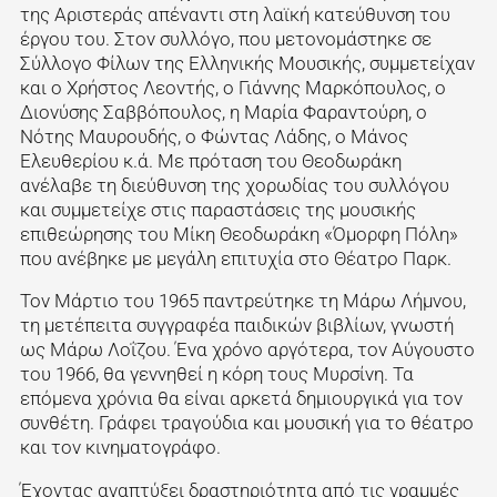
της Αριστεράς απέναντι στη λαϊκή κατεύθυνση του
έργου του. Στον συλλόγο, που μετονομάστηκε σε
Σύλλογο Φίλων της Ελληνικής Μουσικής, συμμετείχαν
και ο Χρήστος Λεοντής, ο Γιάννης Μαρκόπουλος, ο
Διονύσης Σαββόπουλος, η Μαρία Φαραντούρη, ο
Νότης Μαυρουδής, ο Φώντας Λάδης, ο Μάνος
Ελευθερίου κ.ά. Με πρόταση του Θεοδωράκη
ανέλαβε τη διεύθυνση της χορωδίας του συλλόγου
και συμμετείχε στις παραστάσεις της μουσικής
επιθεώρησης του Μίκη Θεοδωράκη «Όμορφη Πόλη»
που ανέβηκε με μεγάλη επιτυχία στο Θέατρο Παρκ.
Τον Μάρτιο του 1965 παντρεύτηκε τη Μάρω Λήμνου,
τη μετέπειτα συγγραφέα παιδικών βιβλίων, γνωστή
ως Μάρω Λοΐζου. Ένα χρόνο αργότερα, τον Αύγουστο
του 1966, θα γεννηθεί η κόρη τους Μυρσίνη. Τα
επόμενα χρόνια θα είναι αρκετά δημιουργικά για τον
συνθέτη. Γράφει τραγούδια και μουσική για το θέατρο
και τον κινηματογράφο.
Έχοντας αναπτύξει δραστηριότητα από τις γραμμές