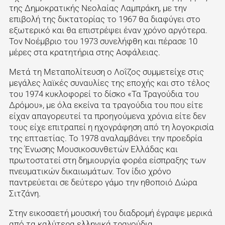
της Δημοκρατικής Νεολαίας Λαμπράκη, με την
επιβολή της δικτατορίας το 1967 θα διαφύγει στο
εξωτερικό και θα επιστρέψει έναν χρόνο αργότερα.
Τον Νοέμβριο του 1973 συνελήφθη και πέρασε 10
μέρες στα κρατητήρια στης Ασφάλειας.
Μετά τη Μεταπολίτευση ο Λοΐζος συμμετείχε στις
μεγάλες λαϊκές συναυλίες της εποχής και στο τέλος
του 1974 κυκλοφορεί το δίσκο «Τα Τραγούδια του
Δρόμου», με όλα εκείνα τα τραγούδια του που είτε
είχαν απαγορευτεί τα προηγούμενα χρόνια είτε δεν
τους είχε επιτραπεί η ηχογράφηση από τη λογοκρισία
της επταετίας. Το 1978 αναλαμβάνει την προεδρία
της Ένωσης Μουσικοσυνθετών Ελλάδας και
πρωτοστατεί στη δημιουργία φορέα είσπραξης των
πνευματικών δικαιωμάτων. Τον ίδιο χρόνο
παντρεύεται σε δεύτερο γάμο την ηθοποιό Δώρα
Σιτζάνη.
Στην εικοσαετή μουσική του διαδρομή έγραψε μερικά
από τα καλύτερα ελληνικά τραγούδια,