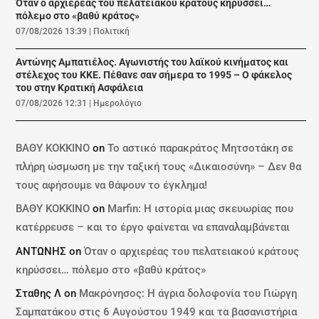
Όταν ο αρχιερέας του πελατειακού κράτους κηρύσσει…
πόλεμο στο «βαθύ κράτος»
07/08/2026 13:39
|
Πολιτική
Αντώνης Αμπατιέλος. Αγωνιστής του λαϊκού κινήματος και
στέλεχος του ΚΚΕ. Πέθανε σαν σήμερα το 1995 – Ο φάκελος
του στην Κρατική Ασφάλεια
07/08/2026 12:31
|
Ημερολόγιο
ΒΑΘΥ ΚΟΚΚΙΝΟ
on
Το αστικό παρακράτος Μητσοτάκη σε
πλήρη ώσμωση με την ταξική τους «Δικαιοσύνη» – Δεν θα
τους αφήσουμε να θάψουν το έγκλημα!
ΒΑΘΥ ΚΟΚΚΙΝΟ
on
Marfin: Η ιστορία μιας σκευωρίας που
κατέρρευσε – και το έργο φαίνεται να επαναλαμβάνεται
ΑΝΤΩΝΗΣ
on
Όταν ο αρχιερέας του πελατειακού κράτους
κηρύσσει… πόλεμο στο «βαθύ κράτος»
Σταθης Λ
on
Μακρόνησος: Η άγρια δολοφονία του Γιώργη
Σαμπατάκου στις 6 Αυγούστου 1949 και τα βασανιστήρια