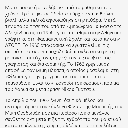
Με τη μουσική ασχολήθηκε από τα μαθητικά του
χρόνια. Γράφτηκε σε Ωδείο και άρχισε να μαθαίνει
βιολί, αλλά τελικά αφοσιώθηκε στην κιθάρα. Μετά
την αποφοίτησή του από το Αβερώφειο Γυμνάσιο της
Αλεξάνδρειας το 1955 εγκαταστάθηκε στην Αθήνα και
γράφτηκε στη Φαρμακευτική Σχολή και κατόπιν στην
ΑΣΟΕΕ. Το 1960 αποφάσισε να εγκαταλείψει τις
σπουδές του και να ασχοληθεί αποκλειστικά με τη
μουσική. Ταυτόχρονα, εργαζόταν ως σερβιτόρος,
γραφίστας και διακοσμητής. Το 1962 έρχεται σε
επαφή με τον Μίμη Πλέσσα, ο οποίος μεσολαβεί στη
«Φίλιπς» για την ηχογράφηση του πρώτου του
τραγουδιού. Είναι το «Τραγούδι του δρόμου», ποίημα
του Λόρκα σε μετάφραση Νίκου Γκάτσου.
Το Απρίλιο του 1962 έγινε ιδρυτικό μέλος και
αντιπρόεδρος στον Σύλλογο Φίλων της Μουσικής του
Μίκη Θεοδωράκη, σε μια περίοδο που ο μεγάλος
συνθέτης αντιμετώπιζε την εχθρότητα του μουσικού
κατεστημένου της χώρας, αλλά και τις επιφυλάξεις