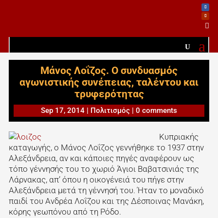

Μάνος Λοΐζος. Ο συνδυασμός
αγωνιστικής συνέπειας, ταλέντου και
τρυφερότητας
Sep 17, 2014
|
Πολιτισμός
|
0 comments
Κυπριακής
καταγωγής, ο Μάνος Λοΐζος γεννήθηκε το 1937 στην
Αλεξάνδρεια, αν και κάποιες πηγές αναφέρουν ως
τόπο γέννησής του το χωριό Άγιοι Βαβατσινιάς της
Λάρνακας, απ’ όπου η οικογένειά του πήγε στην
Αλεξάνδρεια μετά τη γέννησή του. Ήταν το μοναδικό
παιδί του Ανδρέα Λοΐζου και της Δέσποινας Μανάκη,
κόρης γεωπόνου από τη Ρόδο.